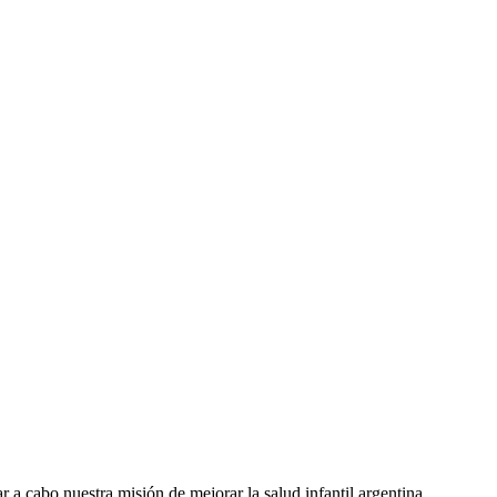
r a cabo nuestra misión de mejorar la salud infantil argentina.