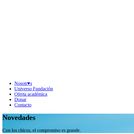
Nosotr♥︎s
Universo Fundación
Oferta académica
Donar
Contacto
Novedades
Con los chicos, el compromiso es grande.